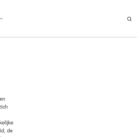
Se
ken
zich
kelijke
id, de