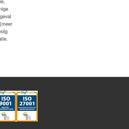
ie,
nige
 geval
 (meer
volg
tie.