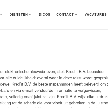
DIENSTEN
DICOS
CONTACT
VACATURES
r elektronische nieuwsbrieven, stelt Kred’it B.V. bepaalde
oor alle duidelijkheid: overal waar in deze tekst wordt gespro
. Hoewel Kred’it B.V. de beste inspanningen heeft geleverd om 
kbare en via e-mail verstuurde informatie te vergewissen,
te, volledig en/of juist zal zijn. Kred’it B.V. wijst elke uitdruk
ekking tot de schade die voortvloeit uit gebreken in de juisthe