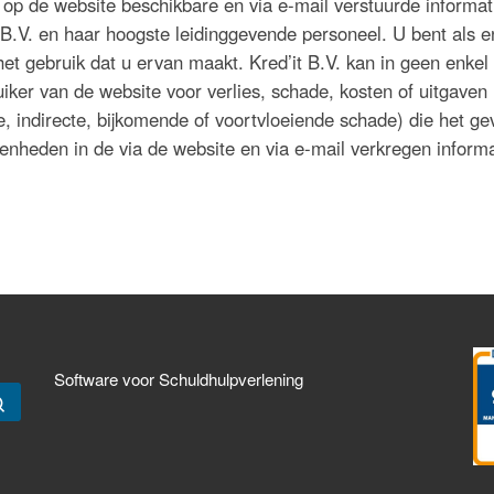
 op de website beschikbare en via e-mail verstuurde informat
 B.V. en haar hoogste leidinggevende personeel. U bent als e
et gebruik dat u ervan maakt. Kred’it B.V. kan in geen enkel
iker van de website voor verlies, schade, kosten of uitgaven
e, indirecte, bijkomende of voortvloeiende schade) die het ge
enheden in de via de website en via e-mail verkregen informa
Software voor Schuldhulpverlening
Zoeken …