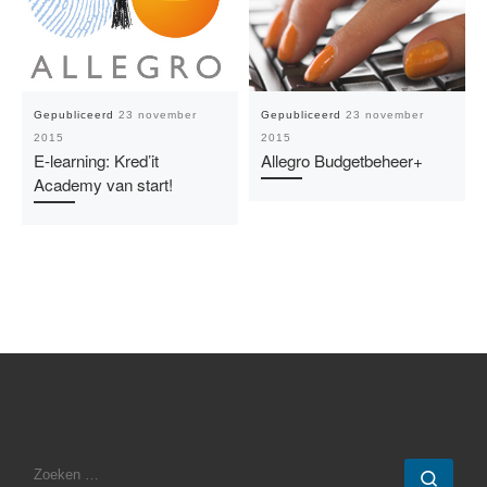
Gepubliceerd
23 november
Gepubliceerd
23 november
2015
2015
E-learning: Kred’it
Allegro Budgetbeheer+
Academy van start!
ZOEKEN
Zoek