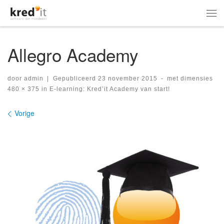
Ga naar inhoud
Me
Allegro Academy
door
admin
|
Gepubliceerd
23 november 2015
-
met dimensies
480 × 375
in
E-learning: Kred’it Academy van start!
Afbeeldingen navigatie
Vorige