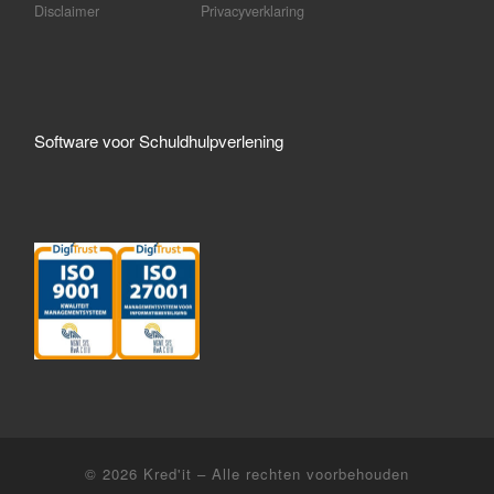
Disclaimer
Privacyverklaring
Software voor Schuldhulpverlening
© 2026
Kred'it
– Alle rechten voorbehouden